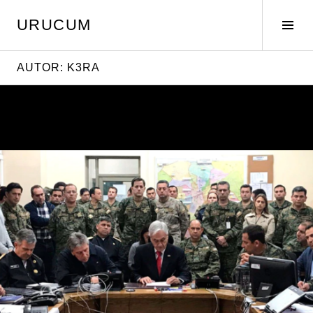
Pular
URUCUM
para
Alte
o
later
conteúdo
AUTOR:
K3RA