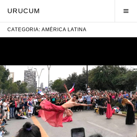
Pular
URUCUM
para
Alte
o
later
conteúdo
CATEGORIA:
AMÉRICA LATINA