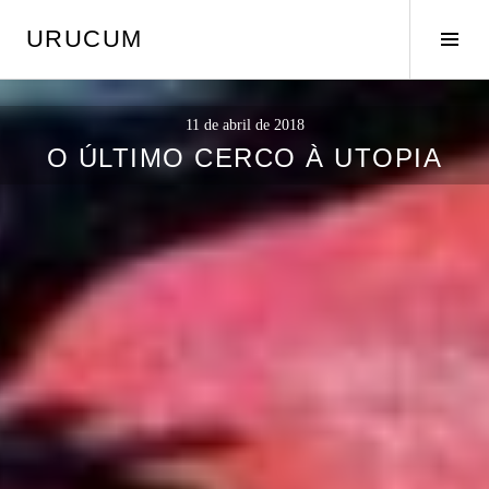
Pular
URUCUM
para
Alte
o
later
conteúdo
11 de abril de 2018
O ÚLTIMO CERCO À UTOPIA